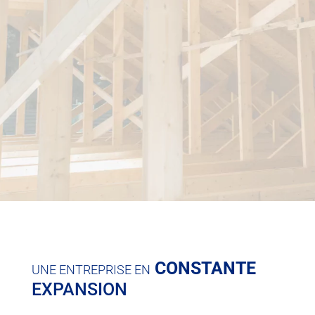
plus. AFP Couverture est votre
charpentier couvreur à
Savigné-sur-Lathan
. Nous sommes capables de réaliser
tous types de travaux pour votre
toiture
aussi bien en
travaux neufs qu’en rénovation. Nous prenons aussi en
charge tous vos travaux de
charpente
.
NOUS APPELER
NOUS ÉCRIRE
CONSTANTE
UNE ENTREPRISE EN
EXPANSION