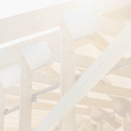
CHARPENTIER COUVREUR À
UN
SAVIGNÉ-SUR-LATHAN :
PROFESSIONNEL
AU SERVICE DE TOUTES
VOS TOITURES,
ZINGUERIES ET
CHARPENTES
Vous avez besoin de l’aide d’un expert pour vos travaux
de couverture et de charpente ? Et bien ne cherchez