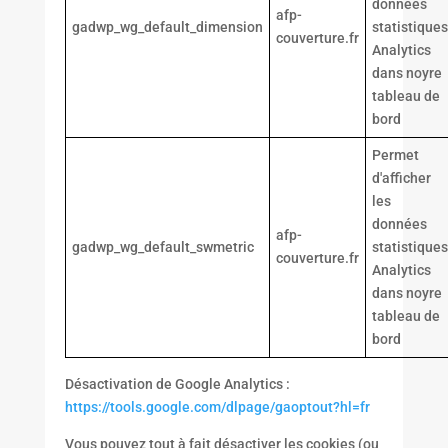
données
afp-
gadwp_wg_default_dimension
statistiques
couverture.fr
Analytics
dans noyre
tableau de
bord
Permet
d'afficher
les
données
afp-
gadwp_wg_default_swmetric
statistiques
couverture.fr
Analytics
dans noyre
tableau de
bord
Désactivation de Google Analytics :
https://tools.google.com/dlpage/gaoptout?hl=fr
Vous pouvez tout à fait désactiver les cookies (ou