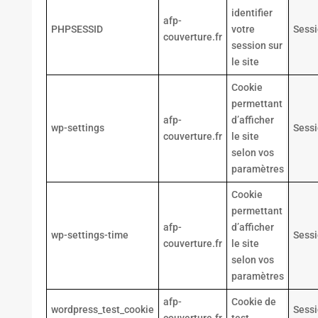
identifier
afp-
PHPSESSID
votre
Sess
couverture.fr
session sur
le site
Cookie
permettant
afp-
d’afficher
wp-settings
Sess
couverture.fr
le site
selon vos
paramètres
Cookie
permettant
afp-
d’afficher
wp-settings-time
Sess
couverture.fr
le site
selon vos
paramètres
afp-
Cookie de
wordpress_test_cookie
Sess